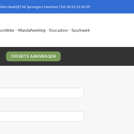
ildersbedrijf F.W. Sprengers Haarlem | Tel: 06 55 32 63 39
nschilder - Wandafwerking - Stucadoor - Spuitwerk
OFFERTE AANVRAGEN