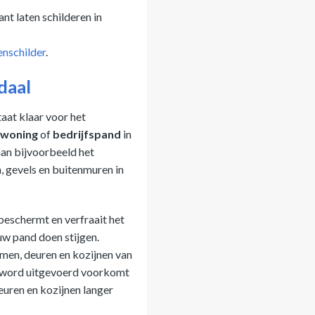
nt laten schilderen in
enschilder
.
daal
aat klaar voor het
woning
of
bedrijfspand
in
an bijvoorbeeld het
, gevels en buitenmuren in
beschermt en verfraait het
 uw pand doen stijgen.
ramen, deuren en kozijnen van
jd word uitgevoerd voorkomt
uren en kozijnen langer